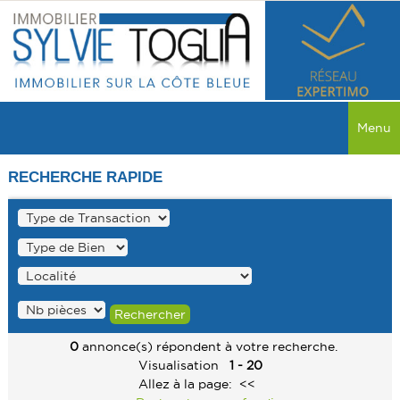
Menu
ACCUEIL
RECHERCHE RAPIDE
VENTES
TOUTES LES VENTES
LOCATIONS
MAISON
TOUTES LES LOCATIONS
PROGRAMME NEUF
APPARTEMENT
MAISON
MAISON
RECHERCHER
COMMERCE
0
annonce(s) répondent à votre recherche.
APPARTEMENT
APPARTEMENT
Visualisation
1 - 20
SERVICES
TERRAIN
Allez à la page:
<<
COMMERCE
COMMERCE