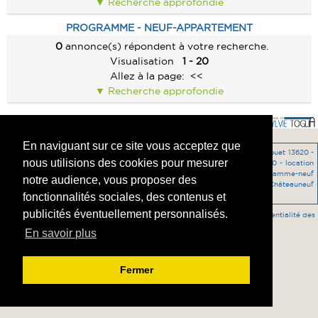
Recherche approfondie
PRESTIGE
ALERTE E-MAIL
CONTACT
PRESTIGE
PROGRAMME - NEUF-APPARTEMENT
IMMEUBLE
VENDRE UN BIEN
IMMEUBLE
0
annonce(s) répondent à votre recherche.
CABANON
ESTIMATION
Visualisation
1 - 20
CABANON
Allez à la page:
<<
CALCULETTE
Recherche approfondie
En naviguant sur ce site vous acceptez que
vente Maison Rocquebrune-sur-Argens 83380 -
location Maison Carry-le-Rouet 13620 -
nous utilisions des cookies pour mesurer
vente Terrain ENSUES LA REDONNE -
vente Terrain Aix en Provence 13100 -
location
Appartement 13180 -
vente Maison St Mitre les Remparts 13920 -
programme-neuf
notre audience, vous proposer des
Appartement Carry-le-Rouet 13620 -
vente Maison c 13220 -
vente Maison Châteauneuf
les Martigues la Mède -
programme-neuf Appartement Istres 13800 -
fonctionnalités sociales, des contenus et
publicités éventuellement personnalisés.
Accès agent
-
Mentions légales
-
HONORAIRES DE L'AGENCE
-
Confidentialité des
données
En savoir plus
Fermer