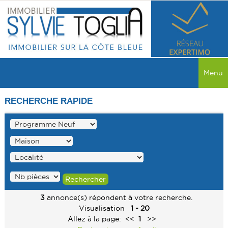
Menu
ACCUEIL
RECHERCHE RAPIDE
VENTES
TOUTES LES VENTES
LOCATIONS
MAISON
TOUTES LES LOCATIONS
PROGRAMME NEUF
APPARTEMENT
MAISON
MAISON
RECHERCHER
COMMERCE
3
annonce(s) répondent à votre recherche.
APPARTEMENT
APPARTEMENT
Visualisation
1 - 20
SERVICES
TERRAIN
Allez à la page:
<<
1
>>
COMMERCE
COMMERCE