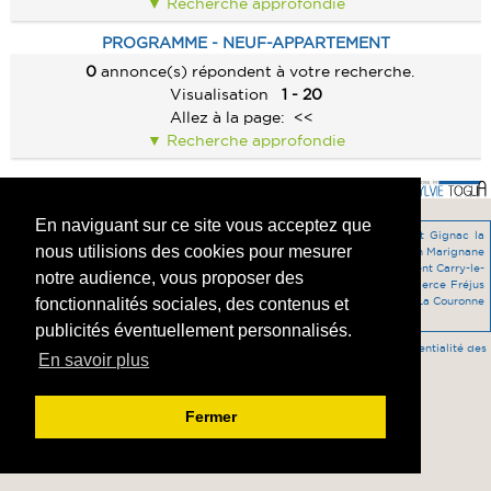
Recherche approfondie
PRESTIGE
ALERTE E-MAIL
CONTACT
PRESTIGE
PROGRAMME - NEUF-APPARTEMENT
IMMEUBLE
VENDRE UN BIEN
IMMEUBLE
0
annonce(s) répondent à votre recherche.
CABANON
ESTIMATION
Visualisation
1 - 20
CABANON
Allez à la page:
<<
CALCULETTE
Recherche approfondie
En naviguant sur ce site vous acceptez que
programme-neuf Appartement LA CIOTAT 13600 -
location Appartement Gignac la
nous utilisions des cookies pour mesurer
Nerthe 13180 -
vente Maison Saint Victoret 13730 -
programme-neuf Maison Marignane
13700 -
programme-neuf Appartement Gardanne 13120 -
vente Appartement Carry-le-
notre audience, vous proposer des
Rouet 13620 -
location Commerce SAINT VICTORET 13730 -
vente Commerce Fréjus
83600 -
vente Maison Châteauneuf les Martigues la Mède -
vente Prestige La Couronne
fonctionnalités sociales, des contenus et
13500 -
publicités éventuellement personnalisés.
Accès agent
-
Mentions légales
-
HONORAIRES DE L'AGENCE
-
Confidentialité des
En savoir plus
données
Fermer