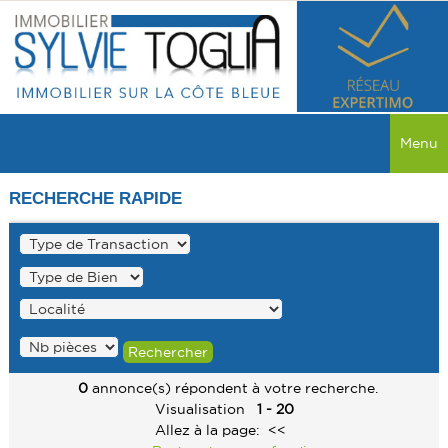
Menu
ACCUEIL
RECHERCHE RAPIDE
VENTES
TOUTES LES VENTES
LOCATIONS
MAISON
TOUTES LES LOCATIONS
PROGRAMME NEUF
APPARTEMENT
MAISON
MAISON
RECHERCHER
COMMERCE
0
annonce(s) répondent à votre recherche.
APPARTEMENT
APPARTEMENT
Visualisation
1 - 20
SERVICES
TERRAIN
Allez à la page:
<<
COMMERCE
COMMERCE