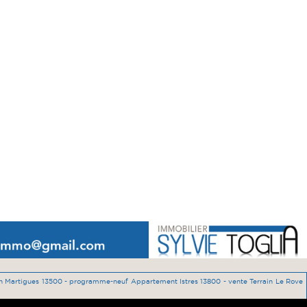
on Martigues 13500 -
programme-neuf Appartement Istres 13800 -
vente Terrain Le Rove