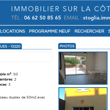
LOCATIONS
PROGRAMME NEUF
RECHERCHER
PHOTOS
ES - 13220
able m²
: 50
hambres
: 2
èces
: 3
e beau duplex de 50m2 avec