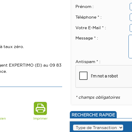
Prénom :
Téléphone * :
Votre E-Mail * :
Message * :
 à taux zéro.
Antispam * :
 agent EXPERTIMO (EI) au 09 83
nce.
* champs obligatoires
RECHERCHE RAPIDE
bien
Imprimer