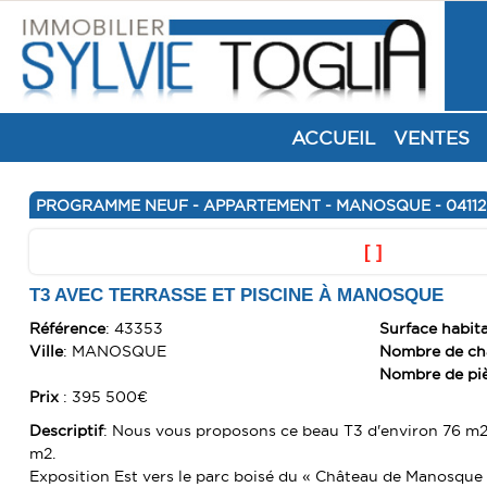
ACCUEIL
VENTES
PROGRAMME NEUF - APPARTEMENT - MANOSQUE - 04112
[ ]
T3 AVEC TERRASSE ET PISCINE À MANOSQUE
Référence
: 43353
Surface habit
Ville
: MANOSQUE
Nombre de c
Nombre de pi
Prix
: 395 500€
Descriptif
: Nous vous proposons ce beau T3 d'environ 76 m2
m2.
Exposition Est vers le parc boisé du « Château de Manosque »