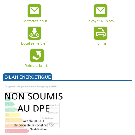
Contactez-nous
Envoyer à un ami
Localiser le bien
Imprimer
Retour à la liste
BILAN ÉNERGÉTIQUE