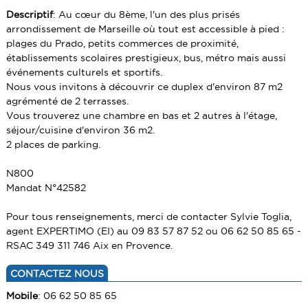
PRESTIGE
ALERTE E-MAIL
CONTACT
PRESTIGE
Descriptif
: Au cœur du 8ème, l'un des plus prisés
arrondissement de Marseille où tout est accessible à pied :
IMMEUBLE
VENDRE UN BIEN
IMMEUBLE
plages du Prado, petits commerces de proximité,
CABANON
ESTIMATION
établissements scolaires prestigieux, bus, métro mais aussi
CABANON
événements culturels et sportifs.
CALCULETTE
Nous vous invitons à découvrir ce duplex d'environ 87 m2
agrémenté de 2 terrasses.
Vous trouverez une chambre en bas et 2 autres à l'étage,
séjour/cuisine d'environ 36 m2.
2 places de parking.
N800
Mandat N°42582
Pour tous renseignements, merci de contacter Sylvie Toglia,
agent EXPERTIMO (EI) au 09 83 57 87 52 ou 06 62 50 85 65 -
RSAC 349 311 746 Aix en Provence.
CONTACTEZ NOUS
Mobile
: 06 62 50 85 65