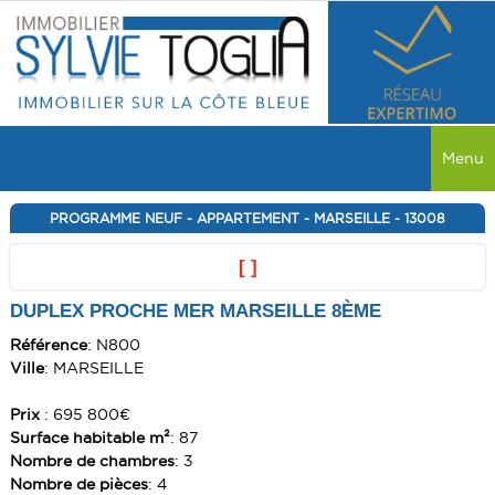
Menu
ACCUEIL
PROGRAMME NEUF - APPARTEMENT - MARSEILLE - 13008
VENTES
[ ]
DUPLEX PROCHE MER MARSEILLE 8ÈME
TOUTES LES VENTES
LOCATIONS
Référence
: N800
MAISON
TOUTES LES LOCATIONS
PROGRAMME NEUF
Ville
: MARSEILLE
APPARTEMENT
MAISON
MAISON
RECHERCHER
Prix
: 695 800€
COMMERCE
Surface habitable m²
: 87
APPARTEMENT
APPARTEMENT
Nombre de chambres
: 3
SERVICES
TERRAIN
COMMERCE
Nombre de pièces
: 4
COMMERCE