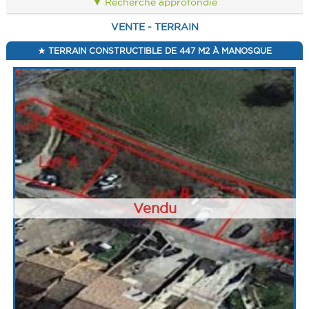
Recherche approfondie
PRESTIGE
ALERTE E-MAIL
CONTACT
PRESTIGE
VENTE - TERRAIN
IMMEUBLE
VENDRE UN BIEN
IMMEUBLE
TERRAIN CONSTRUCTIBLE DE 447 M2 À MANOSQUE
CABANON
ESTIMATION
CABANON
CALCULETTE
Vendu