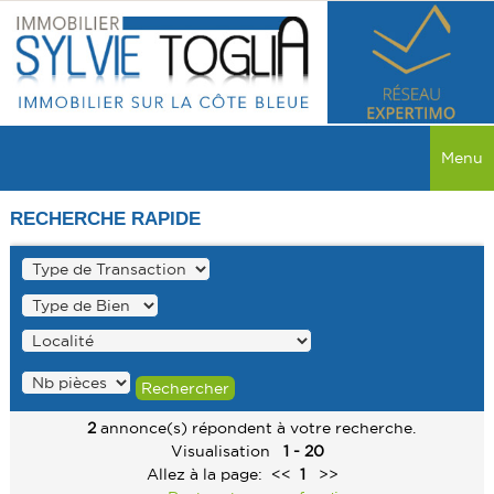
Menu
ACCUEIL
RECHERCHE RAPIDE
VENTES
TOUTES LES VENTES
LOCATIONS
MAISON
TOUTES LES LOCATIONS
PROGRAMME NEUF
APPARTEMENT
MAISON
MAISON
RECHERCHER
COMMERCE
2
annonce(s) répondent à votre recherche.
APPARTEMENT
APPARTEMENT
Visualisation
1 - 20
SERVICES
TERRAIN
Allez à la page:
<<
1
>>
COMMERCE
COMMERCE