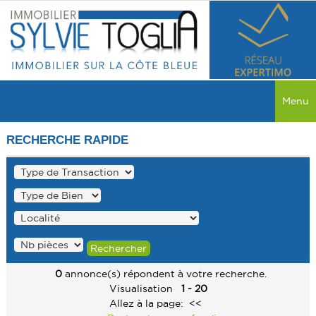
Menu
ACCUEIL
RECHERCHE RAPIDE
VENTES
TOUTES LES VENTES
LOCATIONS
MAISON
TOUTES LES LOCATIONS
PROGRAMME NEUF
APPARTEMENT
MAISON
MAISON
RECHERCHER
COMMERCE
0
annonce(s) répondent à votre recherche.
APPARTEMENT
APPARTEMENT
Visualisation
1 - 20
SERVICES
TERRAIN
Allez à la page:
<<
COMMERCE
COMMERCE