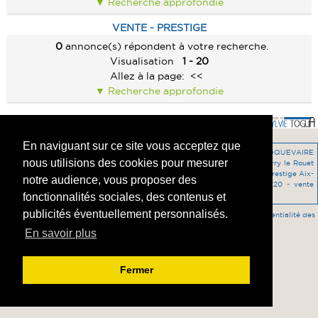
Recherche approfondie
PRESTIGE
ALERTE E-MAIL
CONTACT
PRESTIGE
VENTE - PRESTIGE
IMMEUBLE
VENDRE UN BIEN
IMMEUBLE
0
annonce(s) répondent à votre recherche.
CABANON
ESTIMATION
Visualisation
1 - 20
CABANON
Allez à la page:
<<
CALCULETTE
Recherche approfondie
En naviguant sur ce site vous acceptez que
vente Appartement Vitrolles 13127 -
programme-neuf Appartement ROQUEVAIRE
nous utilisions des cookies pour mesurer
13360 -
vente Appartement Gignac la Nerthe 13180 -
location Prestige Carry le Rouet
13260 -
vente Maison ISTRES 13800 -
vente Maison Le Rove 13740 -
vente Prestige Aix-
notre audience, vous proposer des
en-Provence 13090 -
location Commerce Chateauneuf-les-Martigues 13220 -
vente
Prestige ANGOULEME 16000 -
vente Prestige Gignac la Nerthe 13180 -
fonctionnalités sociales, des contenus et
publicités éventuellement personnalisés.
Accès agent
-
Mentions légales
-
HONORAIRES DE L'AGENCE
-
Confidentialité des
données
En savoir plus
Fermer