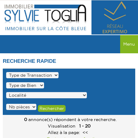
Menu
ACCUEIL
RECHERCHE RAPIDE
VENTES
TOUTES LES VENTES
LOCATIONS
MAISON
TOUTES LES LOCATIONS
PROGRAMME NEUF
APPARTEMENT
MAISON
MAISON
RECHERCHER
COMMERCE
0
annonce(s) répondent à votre recherche.
APPARTEMENT
APPARTEMENT
Visualisation
1 - 20
SERVICES
TERRAIN
Allez à la page:
<<
COMMERCE
COMMERCE