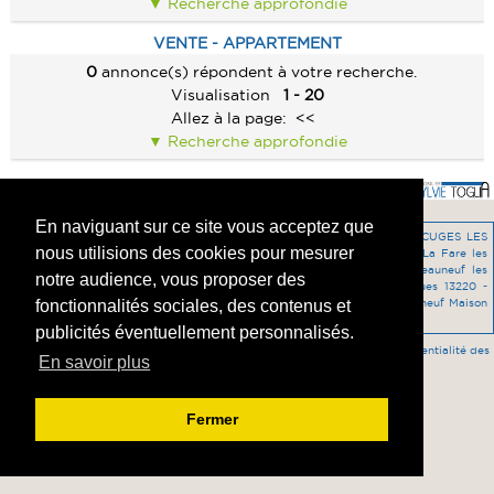
Recherche approfondie
PRESTIGE
ALERTE E-MAIL
CONTACT
PRESTIGE
VENTE - APPARTEMENT
IMMEUBLE
VENDRE UN BIEN
IMMEUBLE
0
annonce(s) répondent à votre recherche.
CABANON
ESTIMATION
Visualisation
1 - 20
CABANON
Allez à la page:
<<
CALCULETTE
Recherche approfondie
En naviguant sur ce site vous acceptez que
vente Prestige Aix-en-Provence 13090 -
programme-neuf Appartement CUGES LES
nous utilisions des cookies pour mesurer
PINS 13780 -
vente Maison VAUVEIX 23460 -
programme-neuf Maison La Fare les
Oliviers 13580 -
vente Terrain La Couronne 13500 -
vente Maison Châteauneuf les
notre audience, vous proposer des
Martigues la Mède -
vente Terrain La Mède - Châteauneuf les Martigues 13220 -
programme-neuf Appartement LA SEYNE SUR MER 83500 -
programme-neuf Maison
fonctionnalités sociales, des contenus et
SAINT CANNAT 13760 -
location Maison LE ROVE 13740 -
publicités éventuellement personnalisés.
Accès agent
-
Mentions légales
-
HONORAIRES DE L'AGENCE
-
Confidentialité des
En savoir plus
données
Fermer