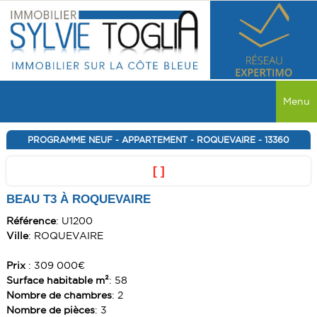
Menu
ACCUEIL
PROGRAMME NEUF - APPARTEMENT - ROQUEVAIRE - 13360
VENTES
[ ]
BEAU T3 À ROQUEVAIRE
TOUTES LES VENTES
LOCATIONS
Référence
: U1200
MAISON
TOUTES LES LOCATIONS
PROGRAMME NEUF
Ville
: ROQUEVAIRE
APPARTEMENT
MAISON
MAISON
RECHERCHER
Prix
: 309 000€
COMMERCE
Surface habitable m²
: 58
APPARTEMENT
APPARTEMENT
Nombre de chambres
: 2
SERVICES
TERRAIN
COMMERCE
Nombre de pièces
: 3
COMMERCE