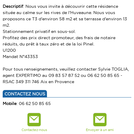
PRESTIGE
ALERTE E-MAIL
CONTACT
PRESTIGE
Descriptif
: Nous vous invite à découvrir cette résidence
située au calme sur les rives de l'Huveaune. Nous vous
IMMEUBLE
VENDRE UN BIEN
IMMEUBLE
proposons ce T3 d'environ 58 m2 et sa terrasse d'environ 13
CABANON
ESTIMATION
m2.
CABANON
Stationnement privatif en sous-sol.
CALCULETTE
Profitez des prix direct promoteur, des frais de notaire
réduits, du prêt à taux zéro et de la loi Pinel.
U1200
Mandat N°43353
Pour tous renseignements, veuillez contacter Sylvie TOGLIA,
agent EXPERTIMO au 09 83 57 87 52 ou 06 62 50 85 65 -
RSAC 349 311 746 Aix en Provence
CONTACTEZ NOUS
Mobile
: 06 62 50 85 65
Contactez-nous
Envoyer à un ami