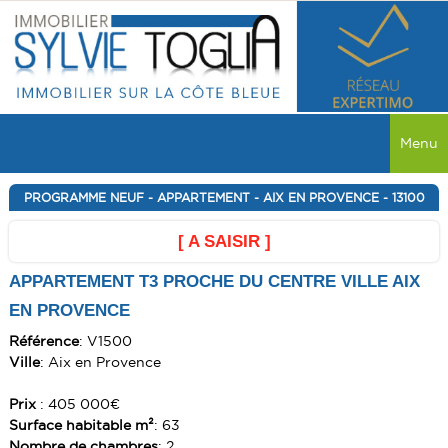
Menu
ACCUEIL
PROGRAMME NEUF - APPARTEMENT - AIX EN PROVENCE - 13100
VENTES
[ A SAISIR ]
APPARTEMENT T3 PROCHE DU CENTRE VILLE AIX
TOUTES LES VENTES
LOCATIONS
EN PROVENCE
MAISON
TOUTES LES LOCATIONS
PROGRAMME NEUF
Référence
: V1500
APPARTEMENT
MAISON
Ville
: Aix en Provence
MAISON
RECHERCHER
COMMERCE
APPARTEMENT
Prix
: 405 000€
APPARTEMENT
SERVICES
TERRAIN
Surface habitable m²
: 63
COMMERCE
COMMERCE
Nombre de chambres
: 2