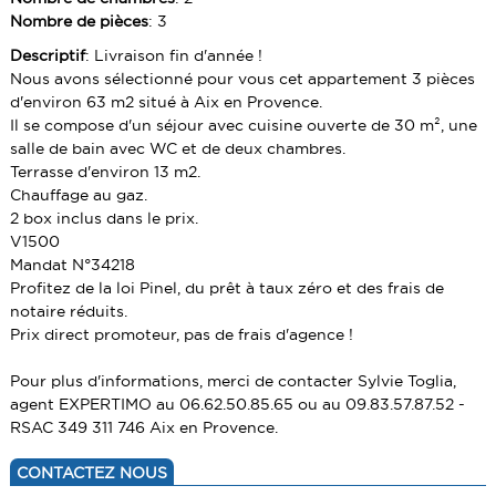
PRESTIGE
ALERTE E-MAIL
CONTACT
PRESTIGE
Nombre de pièces
: 3
IMMEUBLE
VENDRE UN BIEN
Descriptif
: Livraison fin d'année !
IMMEUBLE
Nous avons sélectionné pour vous cet appartement 3 pièces
CABANON
ESTIMATION
CABANON
d'environ 63 m2 situé à Aix en Provence.
Il se compose d'un séjour avec cuisine ouverte de 30 m², une
CALCULETTE
salle de bain avec WC et de deux chambres.
Terrasse d'environ 13 m2.
Chauffage au gaz.
2 box inclus dans le prix.
V1500
Mandat N°34218
Profitez de la loi Pinel, du prêt à taux zéro et des frais de
notaire réduits.
Prix direct promoteur, pas de frais d'agence !
Pour plus d'informations, merci de contacter Sylvie Toglia,
agent EXPERTIMO au 06.62.50.85.65 ou au 09.83.57.87.52 -
RSAC 349 311 746 Aix en Provence.
CONTACTEZ NOUS