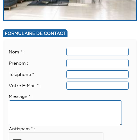
FORMULAIRE DE CONTACT
Nom * :
Prénom :
Téléphone * :
Votre E-Mail * :
Message * :
Antispam * :