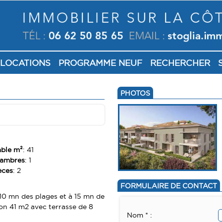
LOCATIONS
PROGRAMME NEUF
RECHERCHER
PHOTOS
able m²
: 41
hambres
: 1
èces
: 2
FORMULAIRE DE CONTACT
10 mn des plages et à 15 mn de
on 41 m2 avec terrasse de 8
Nom * :