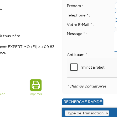
Prénom :
s.
Téléphone * :
Votre E-Mail * :
Message * :
 à taux zéro.
 agent EXPERTIMO (EI) au 09 83
nce.
Antispam * :
* champs obligatoires
bien
Imprimer
RECHERCHE RAPIDE