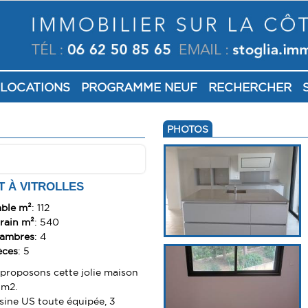
LOCATIONS
PROGRAMME NEUF
RECHERCHER
PHOTOS
 À VITROLLES
able m²
: 112
rrain m²
: 540
hambres
: 4
èces
: 5
 proposons cette jolie maison
 m2.
sine US toute équipée, 3