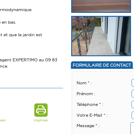
hermodynamique.
 en bas.
 et que le jardin est
a, agent EXPERTIMO au 09 83
FORMULAIRE DE CONTACT
nce.
Nom * :
Prénom :
Téléphone * :
Votre E-Mail * :
bien
Imprimer
Message * :